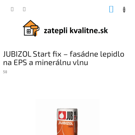
Prejsť
NÁKUP
na
obsah
KOŠÍK
JUBIZOL Start fix – fasádne lepidlo
na EPS a minerálnu vlnu
58