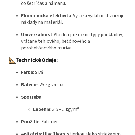
čo šetrí čas a námahu.
Ekonomická efektivita
:
Vysoká výdatnosť znižuje
náklady na materiál.
Univerzálnosť
:
Vhodná pre rôzne typy podkladov,
vrátane tehlového, betónového a
pórobetónového muriva.
Technické údaje:
Farba
: Sivá
Balenie
:
25 kg vrecia
Spotreba
:
Lepenie
:
3,5 – 5 kg/m²
Použitie
:
Exteriér
Aplikácia
:
Hladítkom, stierkou alebo striekaním