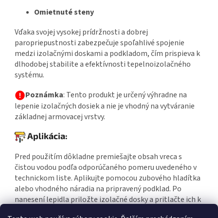
Omietnuté steny
Vďaka svojej vysokej prídržnosti a dobrej
paropriepustnosti zabezpečuje spoľahlivé spojenie
medzi izolačnými doskami a podkladom, čím prispieva k
dlhodobej stabilite a efektívnosti tepelnoizolačného
systému.
Poznámka
: Tento produkt je určený výhradne na
lepenie izolačných dosiek a nie je vhodný na vytváranie
základnej armovacej vrstvy.
Aplikácia:
Pred použitím dôkladne premiešajte obsah vreca s
čistou vodou podľa odporúčaného pomeru uvedeného v
technickom liste.
Aplikujte pomocou zubového hladítka
alebo vhodného náradia na pripravený podklad.
Po
nanesení lepidla priložte izolačné dosky a pritlačte ich k
podkladu.