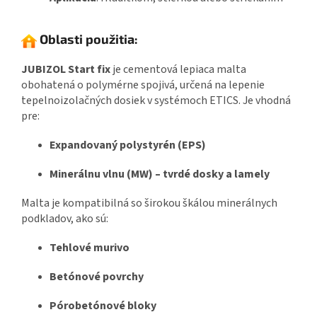
Oblasti použitia:
JUBIZOL Start fix
je cementová lepiaca malta
obohatená o polymérne spojivá, určená na lepenie
tepelnoizolačných dosiek v systémoch ETICS.
Je vhodná
pre:
Expandovaný polystyrén (EPS)
Minerálnu vlnu (MW) – tvrdé dosky a lamely
Malta je kompatibilná so širokou škálou minerálnych
podkladov, ako sú:
Tehlové murivo
Betónové povrchy
Pórobetónové bloky