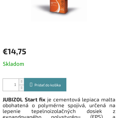
€14,75
Jednotková
Skladom
cena:
Pridať do košíka
JUBIZOL Start fix
je cementová lepiaca malta
obohatená o polymérne spojivá, určená na
lepenie tepelnoizolačných dosiek z
expandovaného polystyrénu (EPS) a